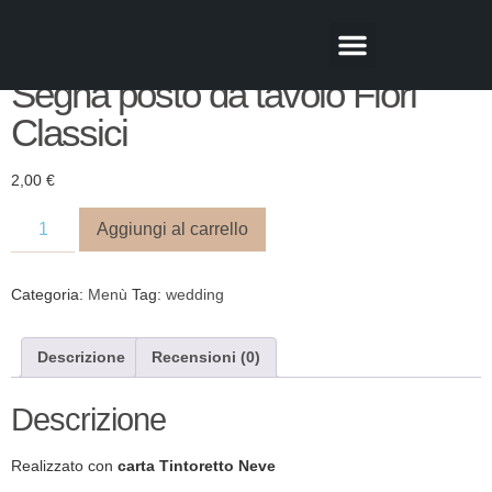
Segna posto da tavolo Fiori
CHI SIAMO
Classici
2,00
€
Aggiungi al carrello
Categoria:
Menù
Tag:
wedding
Descrizione
Recensioni (0)
Descrizione
Realizzato con
carta Tintoretto Neve