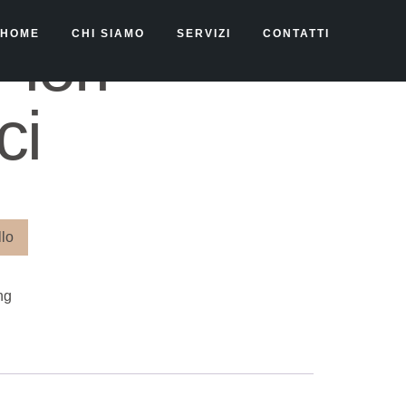
HOME
CHI SIAMO
SERVIZI
CONTATTI
iori
ci
llo
ng