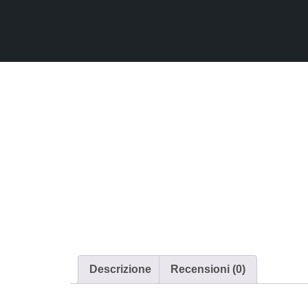
Home
/
Rsvp
/ Rsvp Fiori Classici
Descrizione
Recensioni (0)